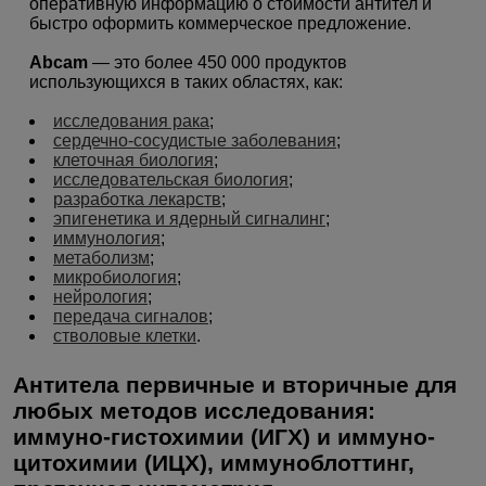
оперативную информацию о стоимости антител и
быстро оформить коммерческое предложение.
Abcam
— это более 450 000 продуктов
использующихся в таких областях, как:
исследования рака
;
сердечно-сосудистые заболевания
;
клеточная биология
;
исследовательская биология
;
разработка лекарств
;
эпигенетика и ядерный сигналинг
;
иммунология
;
метаболизм
;
микробиология
;
нейрология
;
передача сигналов
;
стволовые клетки
.
Антитела первичные и вторичные для
любых методов исследования:
иммуно-гистохимии (ИГХ) и иммуно-
цитохимии (ИЦХ), иммуноблоттинг,