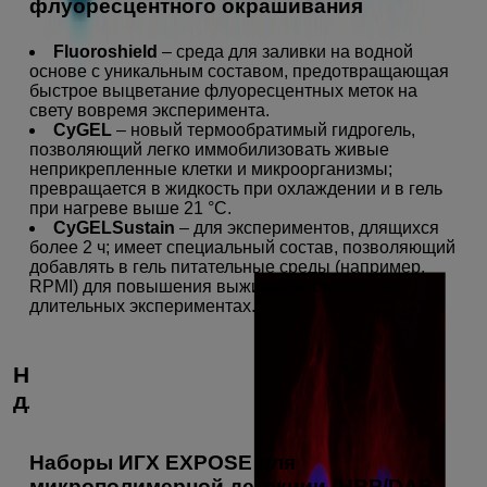
флуоресцентного окрашивания
Fluoroshield
– среда для заливки на водной
основе с уникальным составом, предотвращающая
быстрое выцветание флуоресцентных меток на
свету вовремя эксперимента.
CyGEL
– новый термообратимый гидрогель,
позволяющий легко иммобилизовать живые
неприкрепленные клетки и микроорганизмы;
превращается в жидкость при охлаждении и в гель
при нагреве выше 21 °C.
CyGELSustain
– для экспериментов, длящихся
более 2 ч; имеет специальный состав, позволяющий
добавлять в гель питательные среды (например,
RPMI) для повышения выживаемости клеток в
длительных экспериментах.
Наборы, реагенты, системы детекции
для ИГХ
Наборы ИГХ EXPOSE для
микрополимерной детекции (HRP/DAB-