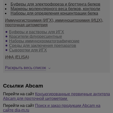
Буферы для электрофореза и блоттинга белков
Маркеры молекулярного веса белков, контроли
Наборы для определения концентрации белка
Иммуногистохимия (ИГХ), иммуноцитохимия (ИЦХ),
проточная цитометрия
Буферы и растворы для ИГХ
Красители флуоресцентные
Наборы иммунохроматографические
Среды для заключения препаратов
Сыворотки для ИГХ
ИФА (ELISA)
ИФА наборы
Раскрыть весь список
Геномика
МикроРНК (miRNA)
Эпигенетика
Ссылки Abcam
Культуры клеток
Перейти на сайт
Конъюгированные первичные антитела
Нокаутные клеточные линии и их лизаты
Abcam для проточной цитометрии
Перейти на сайт
Поиск и заказ продукции Abcam на
сайте dia-m.ru