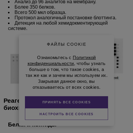
Анализ до 96 аналитов на мембрану.
Более 350 белков.
Всего 500 мкл образца.
Протокол аналогичный постановке блоттинга.
Детекция на любой хемидокментирующей
системе.
ФАЙЛЫ COOKIE
Ознакомьтесь с
Политикой
конфиденциальности
, чтобы узнать
больше о том, что такое cookies, а
так же как и зачем мы используем их.
Закрывая данное окно, вы
отказываетесь от всех cookies.
Реагенты для клеточного и
ПРИНЯТЬ ВСЕ COOKIES
биохимического анализа
НАСТРОИТЬ ВСЕ COOKIES
Белки и пептиды