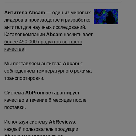
Екатеринбург
Антитела Abcam
— один из мировых
лидеров в производстве и разработке
О компании
антител для научных исследований.
Каталог компании
Abcam
насчитывает
Новости
более 450 000 продуктов высшего
качества
!
Блог
Мы поставляем антитела
Abcam
с
Производители
соблюдением температурного режима
транспортировки.
Партнеры
Система
AbPromise
гарантирует
Технический сервис
качество в течение 6 месяцев после
поставки.
Доставка и оплата
Используя систему
AbReviews
,
Контакты
каждый пользователь продукции