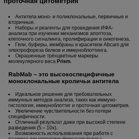
проточная цитометрия
Антитела моно- и поликлональные, первичные и
вторичные.
Наборы и реагенты для проведения ИФА-
анализа при изучении механизмов апоптоза,
клеточного сигналинга, пролифирации и онкогенеза.
Гели, буферы, мембраны и красители Abcam для
электрофореза белков и иммуноблоттинга.
Окрашенные трёхцветные маркеры
молекулярного веса
Prism
.
RabMab – это высокоспецифичные
моноклональные кроличьи антитела
Идеальное решение для требовательных
иммунных методов анализа, таких как иммуно-
гистология, иммуноблоттиг и проточная цитометрия.
Увеличение чувствительности без потери
специфичности.
Отличный результат даже при высокой степени
разведения (5 – 10x).
Возможность использования при работе с
различными методами фиксации ткани с