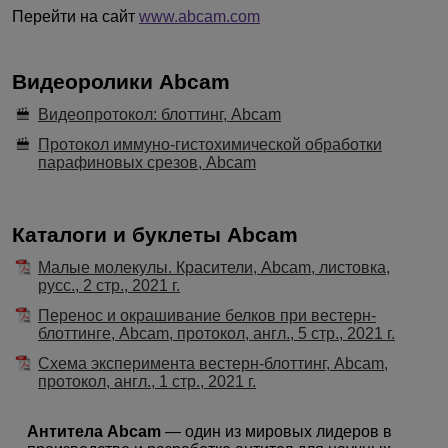
Перейти на сайт
www.abcam.com
Видеоролики Abcam
Видеопротокол: блоттинг, Abcam
Протокол иммуно-гистохимической обработки
парафиновых срезов, Abcam
Каталоги и буклеты Abcam
Малые молекулы. Красители, Abcam, листовка,
русс., 2 стр., 2021 г.
Перенос и окрашивание белков при вестерн-
блоттинге, Abcam, протокол, англ., 5 стр., 2021 г.
Схема эксперимента вестерн-блоттинг, Abcam,
протокол, англ., 1 стр., 2021 г.
Антитела Abcam
— один из мировых лидеров в