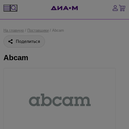
Спецпредложения
На главную
/
Поставщики
/
Abcam
Оборудование, приборы
Поделиться
Расходные материалы, пластик, стекло
Abcam
Химические реактивы, препараты, наборы
Предметный указатель
Библиотека
Войти
Сравнение