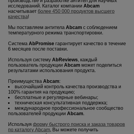
производстве и разработке антител для научных
исследований. Каталог компании
Abcam
насчитывает
более 450 000 продуктов высшего
качества
!
Мы поставляем антитела
Abcam
с соблюдением
температурного режима транспортировки.
Система
AbPromise
гарантирует качество в течение
6 месяцев после поставки.
Используя систему
AbReviews
, каждый
пользователь продукции
Abcam
может поделиться
результатами использования продукта.
Преимущества
Abcam
:
высочайший контроль качества производства и
100% гарантия на продукцию;
бесплатные и регулярные вебинары;
техническая консультативная поддержка;
международное профессиональное сообщество
пользователей продукции
Abcam
.
Используя
форму быстрого поиска и заказа товаров
по каталогу Abcam
, Вы можете получить