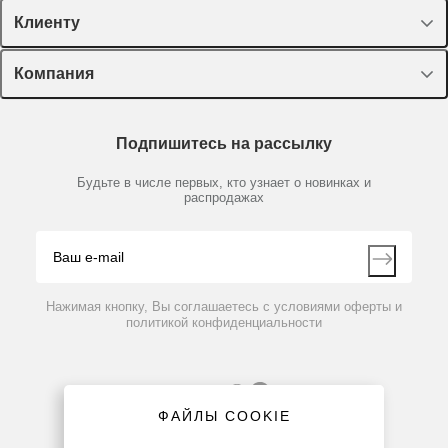
Спецпредложения
Клиенту
Оборудование, приборы
Лекторий Диаэм
Компания
Пластик, стекло, принадлежности
62539-01
Нет в наличии
Доставка и оплата
Химические реактивы, препараты, наборы
Дозатор одноканальный для наконечников 1-35 мкл
О компании
Технический сервис
Предметный указатель
Disposable Tip Hand Probe
Подпишитесь на рассылку
Новости
Мобильное приложение
Библиотека
Партнеры
Будьте в числе первых, кто узнает о новинках и
Производители
распродажах
Блог
По запросу
Видео
Контакты
Вопрос-ответ
Нажимая кнопку, Вы соглашаетесь с условиями оферты и
политикой конфиденциальности
ФАЙЛЫ COOKIE