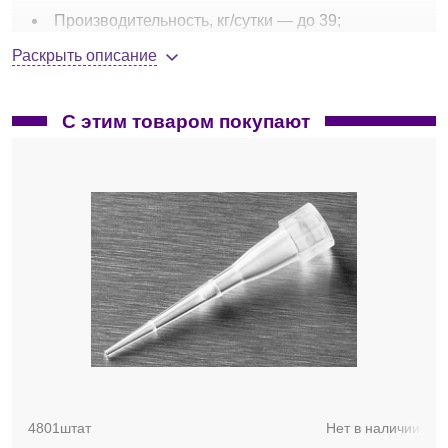
Производительность, кг/сутки — до 39;
вместимость бункера для льда, кг — 19;
Раскрыть описание
воздушное охлаждение компрессора;
вес одного кубика льда, г — 20;
габариты, ШхГхВ, мм — 531x600x795;
С этим товаром покупают
вес, кг — 44.
Ледогенераторы чешуйчатого, кубикового и наггетового
льда производительностью от 70 до 900 кг/сутки —
по
запросу
.
4801штат
Нет в наличии