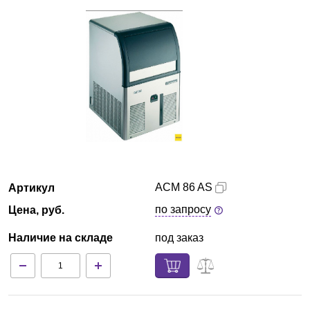
Екатеринбург
О компании
Новости
Блог
Производители
ACM 86 AS
Артикул
Партнеры
по запросу
Цена, руб.
Технический сервис
Наличие на складе
под заказ
Доставка и оплата
Контакты