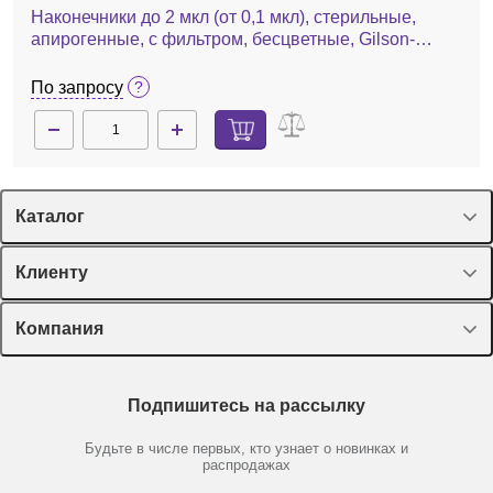
Наконечники до 2 мкл (от 0,1 мкл), стерильные,
апирогенные, с фильтром, бесцветные, Gilson-
совместимые, 96 шт./штатив
По запросу
Каталог
Спецпредложения
Клиенту
Оборудование, приборы
Лекторий Диаэм
Компания
Пластик, стекло, принадлежности
Доставка и оплата
Химические реактивы, препараты, наборы
О компании
Технический сервис
Предметный указатель
Подпишитесь на рассылку
Новости
Мобильное приложение
Библиотека
Партнеры
Будьте в числе первых, кто узнает о новинках и
Производители
распродажах
Блог