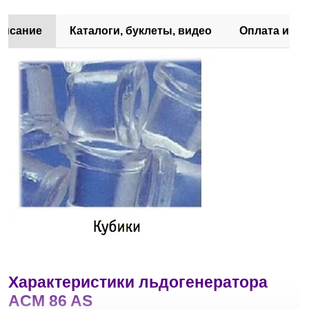
писание
Каталоги, буклеты, видео
Оплата и до
Характеристики льдогенератора
ACM 86 AS