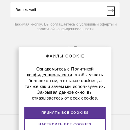
Видео
Контакты
Вопрос-ответ
Нажимая кнопку, Вы соглашаетесь с условиями оферты и
политикой конфиденциальности
ФАЙЛЫ COOKIE
Ознакомьтесь с
Политикой
конфиденциальности
, чтобы узнать
больше о том, что такое cookies, а
8 (800) 234-05-08
так же как и зачем мы используем их.
Закрывая данное окно, вы
+7 (912) 658-76-06
отказываетесь от всех cookies.
ekb@dia-m.ru
ПРИНЯТЬ ВСЕ COOKIES
Политика конфиденциальности
НАСТРОИТЬ ВСЕ COOKIES
© Диаэм, 1988 — 2026. Все права защищены