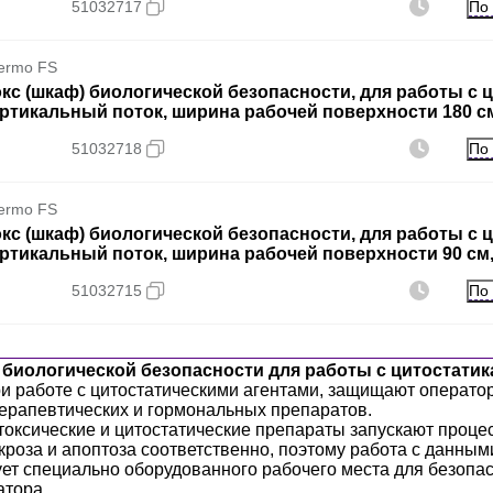
По
51032717
ermo FS
кс (шкаф) биологической безопасности, для работы с цит
ртикальный поток, ширина рабочей поверхности 180 см,
По
51032718
ermo FS
кс (шкаф) биологической безопасности, для работы с цит
ртикальный поток, ширина рабочей поверхности 90 см, 
По
51032715
биологической безопасности для работы с цитостати
ри работе с цитостатическими агентами, защищают операто
ерапевтических и гормональных препаратов.
токсические и цитостатические препараты запускают процес
кроза и апоптоза соответственно, поэтому работа с данны
ует специально оборудованного рабочего места для безопа
атора.