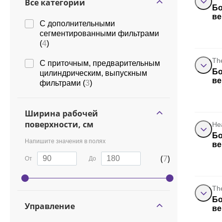
Все категории
Бо
ве
С дополнительными
сегментированными фильтрами
(
4
)
Th
С приточным, предварительным
Бо
цилиндрическим, выпускным
ве
фильтрами (
3
)
Ширина рабочей
поверхности, см
He
Бо
Напишите значения в полях
ве
(
7
)
От
До
Th
Бо
Управление
ве