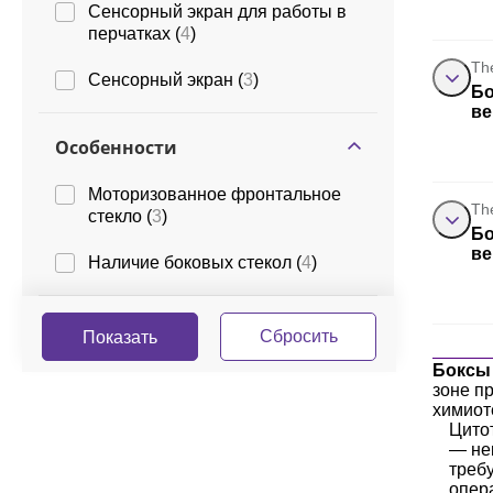
Сенсорный экран для работы в
перчатках (
4
)
Th
Сенсорный экран (
3
)
Бо
ве
Особенности
Моторизованное фронтальное
Th
стекло (
3
)
Бо
ве
Наличие боковых стекол (
4
)
Боксы 
зоне п
химиот
Цито
— не
треб
опер