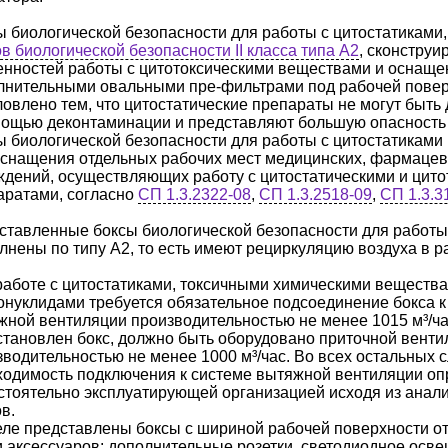
 биологической безопасности для работы с цитостатиками, 
в биологической безопасности II класса типа А2
, сконструи
енностей работы с цитотоксическими веществами и оснащ
лнительными овальными пре-фильтрами под рабочей повер
ловлено тем, что цитостатические препараты не могут быть
мощью деконтаминации и представляют большую опасность 
ы биологической безопасности для работы с цитостатиками
оснащения отдельных рабочих мест медицинских, фармацевт
ждений, осуществляющих работу с цитостатическими и цито
аратами, согласно
СП 1.3.2322-08
,
СП 1.3.2518-09
,
СП 1.3.3
ставленные боксы биологической безопасности для работы
лнены по типу А2, то есть имеют рециркуляцию воздуха в р
работе с цитостатиками, токсичными химическими вещества
онуклидами требуется обязательное подсоединение бокса к
жной вентиляции производительностью не менее 1015 м³/ч
установлен бокс, должно быть оборудовано приточной вент
зводительностью не менее 1000 м³/час. Во всех остальных 
ходимость подключения к системе вытяжной вентиляции оп
стоятельно эксплуатирующей организацией исходя из анали
в.
еле представлены боксы с шириной рабочей поверхности от
и аксессуаров: дополнительные розетки, светодиодное осве