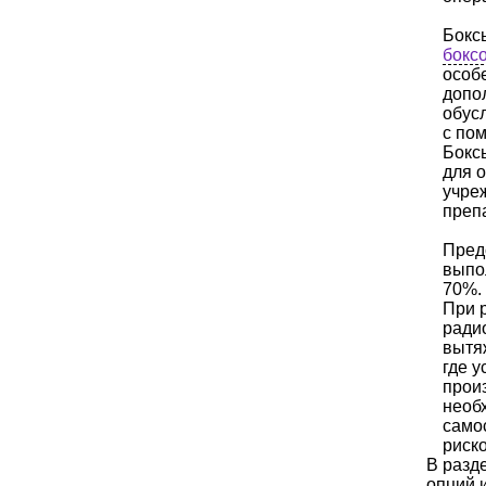
Боксы
боксо
особ
допо
обус
с по
Бокс
для 
учре
преп
Пред
выпо
70%.
При 
ради
вытя
где 
прои
необ
само
риско
В разд
опций 