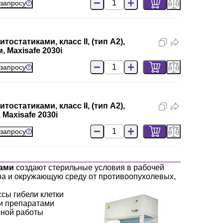
 запросу
остатиками, класс II, (тип A2),
 Maxisafe 2030i
 запросу
остатиками, класс II, (тип A2),
Maxisafe 2030i
 запросу
ками
создают стерильные условия в рабочей
ра и окружающую среду от противоопухолевых,
сы гибели клетки
ми препаратами
сной работы