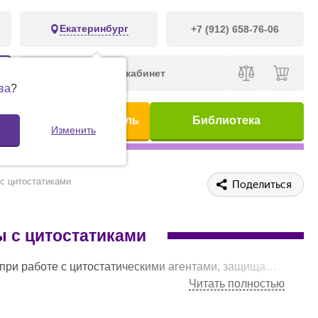
Екатеринбург
+7 (912) 658-76-06
Личный кабинет
ва
?
ис
Предметный указатель
Библиотека
Изменить
с цитостатиками
Поделиться
ы с цитостатиками
кие и цитостатические препараты запускают процессы гибели клетки — некроза и апоптоза соответственно, поэтому работа с данными препаратами требует специально оборудованного рабочего места для безопасной работы оператора.
Читать полностью