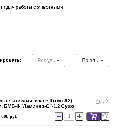
ти для работы с животными
ировать:
Рег. удостоверения
По алфавиту
остатиками, класс II (тип A2),
 БМБ-II-"Ламинар-С"-1,2 Cytos
 000 руб.