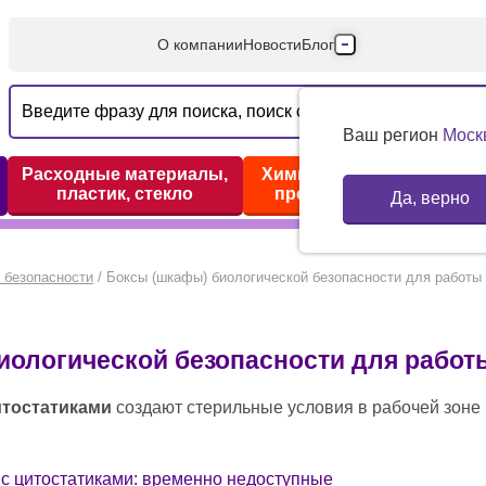
О компании
Новости
Блог
Производители
Партнеры
Ваш регион
Моск
Технический серв
Расходные материалы,
Химические реактивы,
пластик, стекло
препараты, наборы
Да, верно
Доставка и оплата
Контакты
 безопасности
/
Боксы (шкафы) биологической безопасности для работы 
ологической безопасности для работ
итостатиками
создают стерильные условия в рабочей зоне при работе с цитостатическими агентами, защищают оператора и окружающую среду от противоопухолевых, химиотерапевтических и гормональных препаратов. Цитотоксичес
 с цитостатиками: временно недоступные