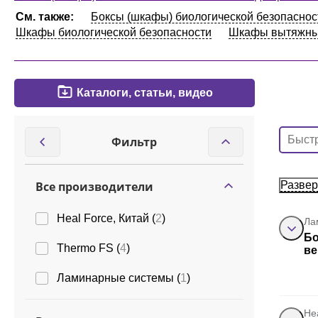
См. также:
Боксы (шкафы) биологической безопаснос
Шкафы биологической безопасности
Шкафы вытяжн
Каталоги, статьи, видео
Фильтр
Все производители
Развер
Heal Force, Китай (
2
)
Ла
Бо
Thermo FS (
4
)
ве
Ламинарные системы (
1
)
He