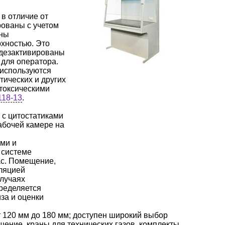
в отличие от
рованы с учетом
ены
хностью. Это
 дезактивированы
для оператора.
 используются
ических и других
токсическими
118-13
.
 с цитостатиками
абочей камере на
ми и
 системе
ас. Помещение,
иляцией
случаях
ределяется
за и оценки
 120 мм до 180 мм; доступен широкий выбор
щение, краны для технических газов, комплекты