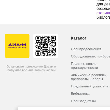
для де
безопа
стерил
биолог
Каталог
Спецпредложения
Оборудование, прибор
Пластик, стекло,
Установите приложение Диаэм и
принадлежности
получите больше возможностей
Химические реактивы,
препараты, наборы
Предметный указатель
Библиотека
Производители