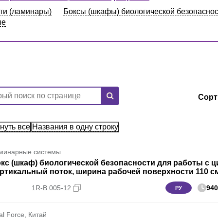
ти (ламинары)
Боксы (шкафы) биологической безопаснос
ые
Сорт
нуть все
Названия в одну строку
минарные системы
кс (шкаф) биологической безопасности для работы с цит
ртикальный поток, ширина рабочей поверхности 110 см,
1R-B.005-12
940
РУ
al Force, Китай