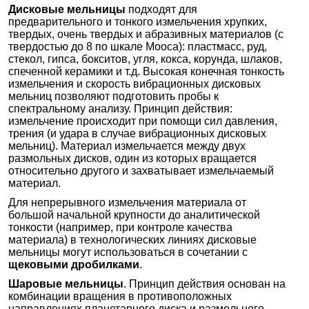
Дисковые мельницы
подходят для
предварительного и тонкого измельчения хрупких,
твердых, очень твердых и абразивных материалов (с
твердостью до 8 по шкале Мооса): пластмасс, руд,
стекол, гипса, бокситов, угля, кокса, корунда, шлаков,
спеченной керамики и т.д. Высокая конечная тонкость
измельчения и скорость вибрационных дисковых
мельниц позволяют подготовить пробы к
спектральному анализу. Принцип действия:
измельчение происходит при помощи сил давления,
трения (и удара в случае вибрационных дисковых
мельниц). Материал измельчается между двух
размольных дисков, один из которых вращается
относительно другого и захватывает измельчаемый
материал.
Для непрерывного измельчения материала от
большой начальной крупности до аналитической
тонкости (например, при контроле качества
материала) в технологических линиях дисковые
мельницы могут использоваться в сочетании с
щековыми дробилками
.
Шаровые мельницы
. Принцип действия основан на
комбинации вращения в противоположных
направлениях планетарного диска и размольного