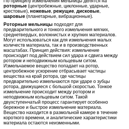
По принципу измельчения мельницы делятся на
роторные
(центробежные, циклонные, ударные,
крестовые),
ножевые
,
режущие
,
дисковые
,
шаровые
(планетарные, вибрационные).
Роторные мельницы
подходят для
предварительного и тонкого измельчения мягких,
среднетвердых, волокнистых и хрупких материалов.
Могут использоваться как для измельчения малых
количеств материала, так и в производственных
масштабах. Принцип действия: измельчение
происходит под действием сил удара и сдвига между
ротором и неподвижным кольцевым ситом.
Измельчаемое вещество попадает на ротор,
центробежное ускорение отбрасывает частицы
вещества на край ротора, где частицы
предварительно измельчаются при ударе о зубцы
ротора, движущиеся с большой скоростью. Тонкое
измельчение происходит между ротором и
неподвижным кольцевым ситом. Такой
двухступенчатый процесс гарантирует особенно
бережное и быстрое измельчение материала.
Вещество находится в размольной камере в течение
короткого времени, и аналитические характеристики
материала остаются неизменными.