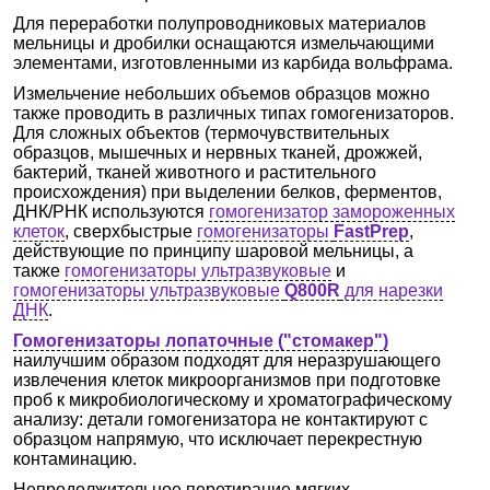
Для переработки полупроводниковых материалов
мельницы и дробилки оснащаются измельчающими
элементами, изготовленными из карбида вольфрама.
Измельчение небольших объемов образцов можно
также проводить в различных типах гомогенизаторов.
Для сложных объектов (термочувствительных
образцов, мышечных и нервных тканей, дрожжей,
бактерий, тканей животного и растительного
происхождения) при выделении белков, ферментов,
ДНК/РНК используются
гомогенизатор замороженных
клеток
, сверхбыстрые
гомогенизаторы
FastPrep
,
действующие по принципу шаровой мельницы, а
также
гомогенизаторы ультразвуковые
и
гомогенизаторы ультразвуковые
Q800R
для нарезки
ДНК
.
Гомогенизаторы лопаточные ("стомакер")
наилучшим образом подходят для неразрушающего
извлечения клеток микроорганизмов при подготовке
проб к микробиологическому и хроматографическому
анализу: детали гомогенизатора не контактируют с
образцом напрямую, что исключает перекрестную
контаминацию.
Непродолжительное перетирание мягких