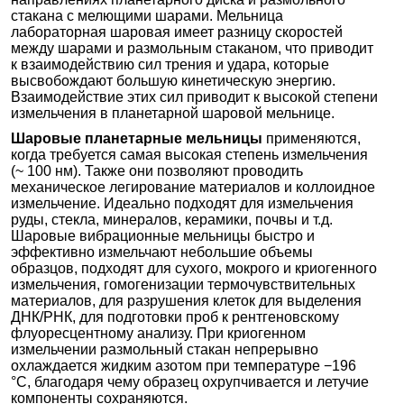
стакана с мелющими шарами. Мельница
лабораторная шаровая имеет разницу скоростей
между шарами и размольным стаканом, что приводит
к взаимодействию сил трения и удара, которые
высвобождают большую кинетическую энергию.
Взаимодействие этих сил приводит к высокой степени
измельчения в планетарной шаровой мельнице.
Шаровые планетарные мельницы
применяются,
когда требуется самая высокая степень измельчения
(~ 100 нм). Также они позволяют проводить
механическое легирование материалов и коллоидное
измельчение. Идеально подходят для измельчения
руды, стекла, минералов, керамики, почвы и т.д.
Шаровые вибрационные мельницы быстро и
эффективно измельчают небольшие объемы
образцов, подходят для сухого, мокрого и криогенного
измельчения, гомогенизации термочувствительных
материалов, для разрушения клеток для выделения
ДНК/РНК, для подготовки проб к рентгеновскому
флуоресцентному анализу. При криогенном
измельчении размольный стакан непрерывно
охлаждается жидким азотом при температуре −196
°C, благодаря чему образец охрупчивается и летучие
компоненты сохраняются.