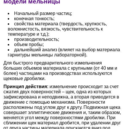
модели мельницы
Начальный размер частиц;
конечная тонкость;
свойства материала (твердость, хрупкость,
волокнистость, вязкость, чувствительность к
температуре и т.д.);
производительность;
объем пробы;
дальнейший анализ (влияет на выбор материала
гарнитуры мельницы лабораторной).
Для быстрого предварительного измельчения
больших объемов материала с крупными (от 40 мм и
более) частицами на производствах используются
щековые дробилки.
Принцип действия:
измельчение происходит за счет
сжатия двух поверхностей – щек, одна из которых
зафиксирована и неподвижна, а вторая приводится в
движение с помощью механизма. Поверхности
расположены под углом друг к другу. Подвижная щека
совершает эллиптические движения и, таким образом,
меняется угол между поверхностями дробилки. При
сближении щек материал дробится, при удалении друг
от друга частицы материала опускаются вниз под