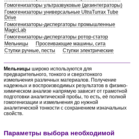
Гомогенизаторы ультразвуковые (дезинтеграторы)
Екатеринбург
Гомогенизаторы универсальные UltraTurrax Tube
Drive
Гомогенизаторы-диспергаторы промышленные
О компании
MagicLab
Гомогенизаторы-диспергаторы ротор-статор
Новости
Мельницы
Просеивающие машины, сита
Ступки ручные, песты
Ступки электрические
Блог
Мельницы
широко используются для
Производители
предварительного, тонкого и сверхтонкого
измельчения различных материалов. Получение
надежных и воспроизводимых результатов в физико-
Партнеры
химическом анализе напрямую зависит от грамотной
подготовки аналитической пробы, то есть, её полной
Технический сервис
гомогенизации и измельчения до нужной
аналитической тонкости с сохранением изначальных
свойств.
Доставка и оплата
Контакты
Параметры выбора необходимой