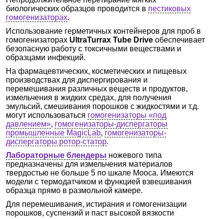
биологических образцов проводится в
пестиковых
гомогенизаторах
.
Использование герметичных контейнеров для проб в
гомогенизаторах
UltraTurrax Tube Drive
обеспечивает
безопасную работу с токсичными веществами и
образцами инфекций.
На фармацевтических, косметических и пищевых
производствах для диспергирования и
перемешивания различных веществ и продуктов,
измельчения в жидких средах, для получения
эмульсий, смешивания порошков с жидкостями и т.д.
могут использоваться
гомогенизаторы «под
давлением»
,
гомогенизаторы-диспергаторы
промышленные MagicLab
,
гомогенизаторы-
диспергаторы ротор-статор
.
Лабораторные блендеры
ножевого типа
предназначены для измельчения материалов
твердостью не больше 5 по шкале Мооса. Имеются
модели с термодатчиком и функцией взвешивания
образца прямо в размольной камере.
Для перемешивания, истирания и гомогенизации
порошков, суспензий и паст высокой вязкости