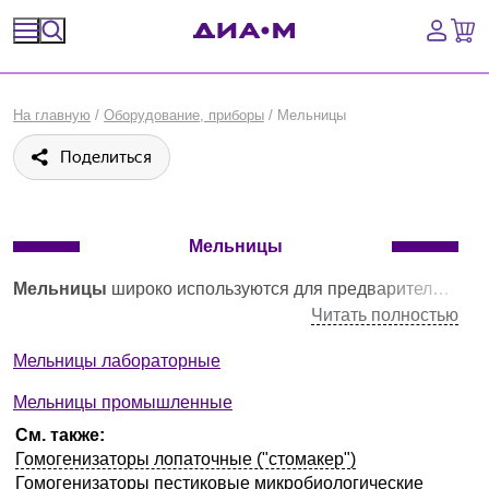
Спецпредложения
На главную
/
Оборудование, приборы
/
Мельницы
Оборудование, приборы
Поделиться
Расходные материалы, пластик, стекло
Химические реактивы, препараты, наборы
Мельницы
Мельницы
широко используются для предварительного, тонкого и сверхтонкого измельчения различных материалов. Получение надежных и воспроизводимых результатов в физико-химическом анализе напрямую зависит от грамотной подготовки аналитической пробы, то есть, её полной гомогенизации и измельчения до нужной аналитической тонкости с сохранением изначальных свойств.
Предметный указатель
Читать полностью
Библиотека
Мельницы лабораторные
Мельницы промышленные
Войти
См. также:
Гомогенизаторы лопаточные ("стомакер")
Сравнение
Гомогенизаторы пестиковые микробиологические