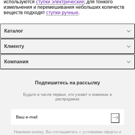
используются
ступки электрические
; для тонкого
измельчения и перемешивания небольших количеств
веществ подходят
ступки ручные
.
Каталог
Спецпредложения
Клиенту
Оборудование, приборы
Лекторий Диаэм
Компания
Пластик, стекло, принадлежности
Доставка и оплата
Химические реактивы, препараты, наборы
О компании
Технический сервис
Предметный указатель
Подпишитесь на рассылку
Новости
Мобильное приложение
Библиотека
Партнеры
Будьте в числе первых, кто узнает о новинках и
Производители
распродажах
Блог
Видео
Контакты
Вопрос-ответ
Нажимая кнопку, Вы соглашаетесь с условиями оферты и