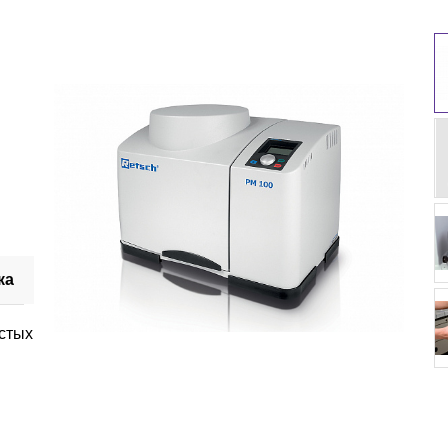
ка
истых