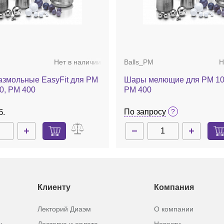
Нет в наличии
Balls_PM
Н
азмольные EasyFit для PM
Шары мелющие для PM 100
0, PM 400
PM 400
По запросу
б.
Клиенту
Компания
Лекторий Диаэм
О компании