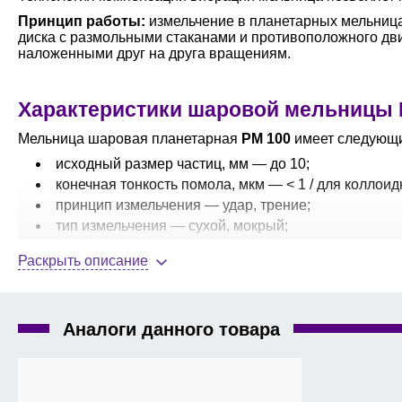
Принцип работы:
измельчение в планетарных мельница
диска с размольными стаканами и противоположного д
наложенными друг на друга вращениям.
Характеристики шаровой мельницы 
Мельница шаровая планетарная
PM 100
имеет следующи
исходный размер частиц, мм — до 10;
конечная тонкость помола, мкм — < 1 / для коллоид
принцип измельчения — удар, трение;
тип измельчения — сухой, мокрый;
режим измельчения — центробежный;
Раскрыть описание
количество размольных мест — 1;
объем загрузки / полезный объем, мл — 1×220 мл, 
скорость планетарного диска, об/мин — от 100 до 6
Аналоги данного товара
соотношение скоростей стакана и платформы — 1:-
таймер — от 1 с до 99 ч;
интервальная работа со сменой направления вра
10 программ в памяти прибора;