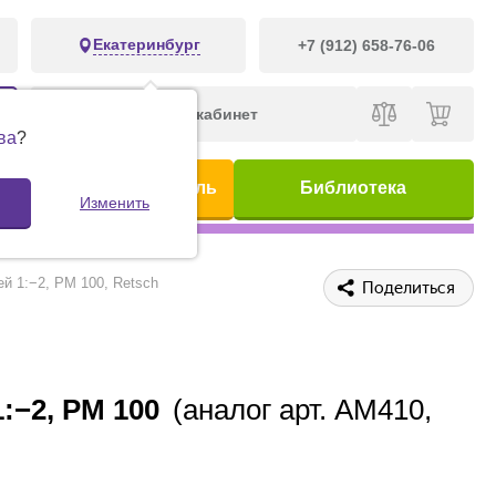
Екатеринбург
+7 (912) 658-76-06
Личный кабинет
ва
?
ис
Предметный указатель
Библиотека
Изменить
й 1:−2, PM 100, Retsch
Поделиться
:−2, PM 100
(аналог арт. AM410,