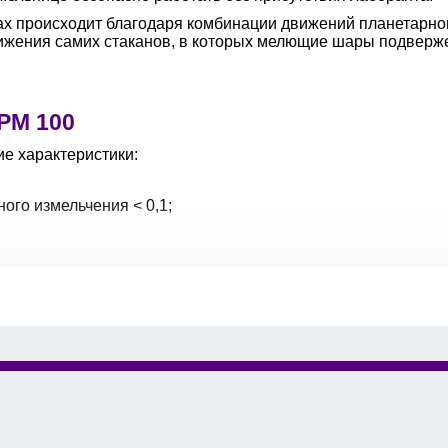
х происходит благодаря комбинации движений планетарно
вижения самих стаканов, в которых мелющие шары подвер
PM 100
е характеристики:
ного измельчения < 0,1;
2×20 мл с составленными стаканами;
50;
2;
щения;