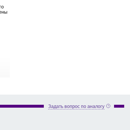
го
жены
Задать вопрос по аналогу