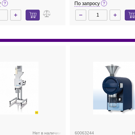
у
По запросу
Нет в наличии
60063244
Н