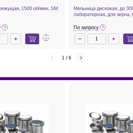
режущая, 1500 об/мин, SM
Мельница дисковая, до 300
лабораторная, для зерна,
Cemotec
у
По запросу
1
/
6