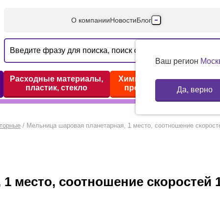
О компании
Новости
Блог
Производители
Партнеры
Ваш регион
Моск
Технический серв
Расходные материалы,
Химические реактивы,
пластик, стекло
препараты, наборы
Да, верно
Доставка и оплата
Контакты
торные
/
Мельница шаровая планетарная, 1 место, соотношение скоросте
1 место, соотношение скоростей 1