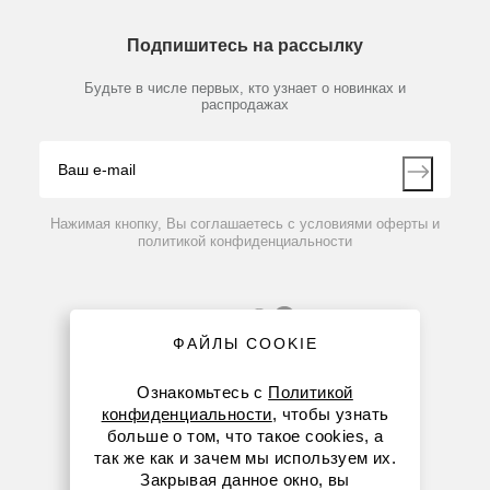
Химические реактивы, препараты, наборы
О компании
Технический сервис
Предметный указатель
Подпишитесь на рассылку
Новости
Мобильное приложение
Библиотека
Партнеры
Будьте в числе первых, кто узнает о новинках и
Производители
распродажах
Блог
Видео
Контакты
Вопрос-ответ
Нажимая кнопку, Вы соглашаетесь с условиями оферты и
политикой конфиденциальности
ФАЙЛЫ COOKIE
Ознакомьтесь с
Политикой
конфиденциальности
, чтобы узнать
больше о том, что такое cookies, а
8 (800) 234-05-08
так же как и зачем мы используем их.
Закрывая данное окно, вы
+7 (912) 658-76-06