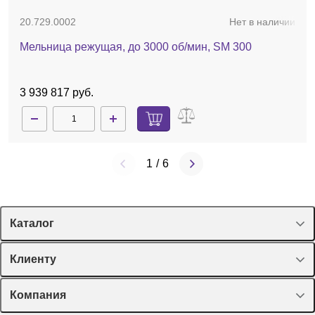
20.729.0002
Нет в наличии
Мельница режущая, до 3000 об/мин, SM 300
3 939 817 руб.
1
/
6
Каталог
Спецпредложения
Клиенту
Оборудование, приборы
Лекторий Диаэм
Компания
Пластик, стекло, принадлежности
Доставка и оплата