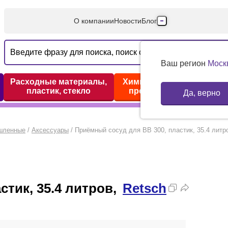
О компании
Новости
Блог
Производители
Партнеры
Ваш регион
Моск
Технический серв
Расходные материалы,
Химические реактивы,
пластик, стекло
препараты, наборы
Да, верно
Доставка и оплата
Контакты
шленные
/
Аксессуары
/
Приёмный сосуд для BB 300, пластик, 35.4 литр
стик, 35.4 литров,
Retsch