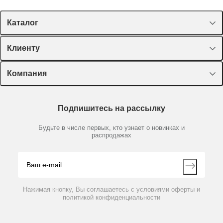
Каталог
Спецпредложения
Клиенту
Оборудование, приборы
Лекторий Диаэм
Компания
Пластик, стекло, принадлежности
Доставка и оплата
Химические реактивы, препараты, наборы
О компании
Технический сервис
Предметный указатель
Подпишитесь на рассылку
Новости
Мобильное приложение
Библиотека
Партнеры
Будьте в числе первых, кто узнает о новинках и
Производители
распродажах
Блог
Видео
Контакты
Вопрос-ответ
Нажимая кнопку, Вы соглашаетесь с условиями оферты и
политикой конфиденциальности