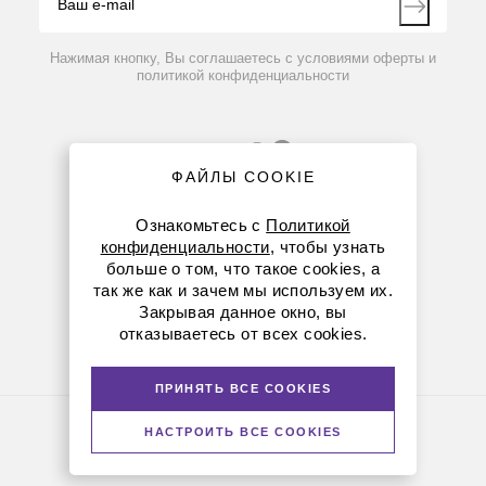
Контакты
Вопрос-ответ
Нажимая кнопку, Вы соглашаетесь с условиями оферты и
политикой конфиденциальности
ФАЙЛЫ COOKIE
Ознакомьтесь с
Политикой
конфиденциальности
, чтобы узнать
больше о том, что такое cookies, а
8 (800) 234-05-08
так же как и зачем мы используем их.
Закрывая данное окно, вы
+7 (912) 658-76-06
отказываетесь от всех cookies.
ekb@dia-m.ru
ПРИНЯТЬ ВСЕ COOKIES
Политика конфиденциальности
НАСТРОИТЬ ВСЕ COOKIES
© Диаэм, 1988 — 2026. Все права защищены
Версия для печати