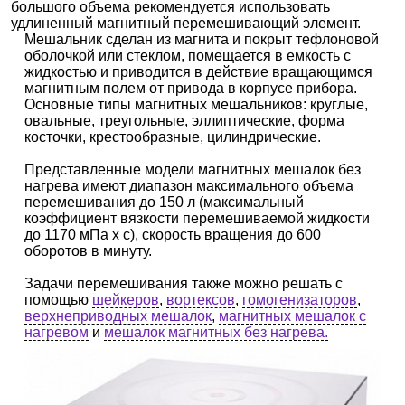
большого объема рекомендуется использовать
удлиненный магнитный перемешивающий элемент.
Мешальник сделан из магнита и покрыт тефлоновой
оболочкой или стеклом, помещается в емкость с
жидкостью и приводится в действие вращающимся
магнитным полем от привода в корпусе прибора.
Основные типы магнитных мешальников: круглые,
овальные, треугольные, эллиптические, форма
косточки, крестообразные, цилиндрические.
Представленные модели магнитных мешалок без
нагрева имеют диапазон максимального объема
перемешивания до 150 л (максимальный
коэффициент вязкости перемешиваемой жидкости
до 1170 мПa x с), скорость вращения до 600
оборотов в минуту.
Задачи перемешивания также можно решать с
помощью
шейкеров
,
вортексов
,
гомогенизаторов
,
верхнеприводных мешалок
,
магнитных мешалок с
нагревом
и
мешалок магнитных без нагрева.