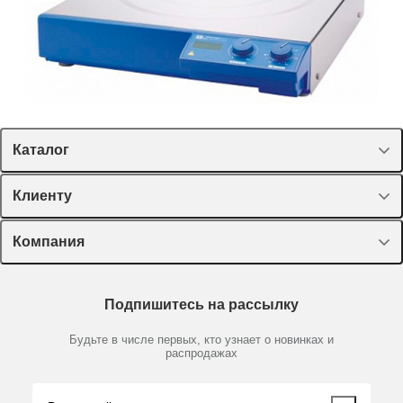
Каталог
Спецпредложения
Клиенту
Оборудование, приборы
Лекторий Диаэм
Компания
Пластик, стекло, принадлежности
Доставка и оплата
Химические реактивы, препараты, наборы
О компании
Технический сервис
Предметный указатель
Подпишитесь на рассылку
Новости
Мобильное приложение
Библиотека
Партнеры
Будьте в числе первых, кто узнает о новинках и
Производители
распродажах
Блог
Видео