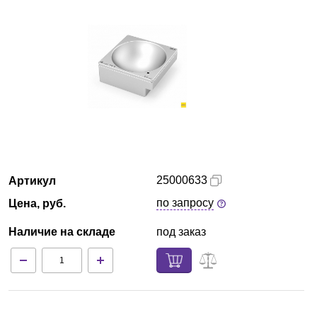
Екатеринбург
О компании
Новости
Блог
Производители
25000633
Артикул
Партнеры
по запросу
Цена, руб.
Наличие на складе
под заказ
Технический сервис
Доставка и оплата
Контакты