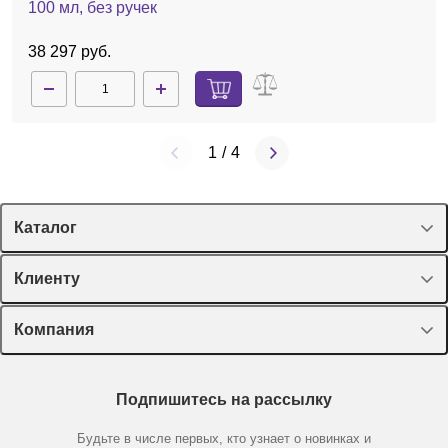
100 мл, без ручек
38 297 руб.
1
/
4
Каталог
Спецпредложения
Клиенту
Оборудование, приборы
Лекторий Диаэм
Компания
Пластик, стекло, принадлежности
Доставка и оплата
Химические реактивы, препараты, наборы
О компании
Технический сервис
Предметный указатель
Подпишитесь на рассылку
Новости
Мобильное приложение
Библиотека
Партнеры
Будьте в числе первых, кто узнает о новинках и
Производители