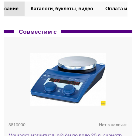
писание
Каталоги, буклеты, видео
Оплата и до
Совместим с
3810000
Нет в наличии
Мешалка магнитная, объём по воде 20 л, диаметр