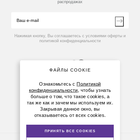
распродажах
Блог
Видео
Контакты
Вопрос-ответ
Нажимая кнопку, Вы соглашаетесь с условиями оферты и
политикой конфиденциальности
ФАЙЛЫ COOKIE
Ознакомьтесь с
Политикой
конфиденциальности
, чтобы узнать
больше о том, что такое cookies, а
8 (800) 234-05-08
так же как и зачем мы используем их.
Закрывая данное окно, вы
+7 (912) 658-76-06
отказываетесь от всех cookies.
ekb@dia-m.ru
ПРИНЯТЬ ВСЕ COOKIES