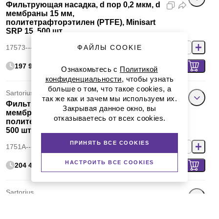
Фильтрующая насадка, d пор 0,2 мкм, d
мембраны 15 мм,
политетрафторэтилен (PTFE), Minisart
SRP 15, 500 шт.
17573----------Q
ФАЙЛЫ COOKIE
197 958 руб.
Ознакомьтесь с
Политикой
конфиденциальности
, чтобы узнать
больше о том, что такое cookies, а
Sartorius
так же как и зачем мы используем их.
Фильтрующая насадка, d пор 0,2 мкм, d
Закрывая данное окно, вы
мембраны 15 мм,
отказываетесь от всех cookies.
политетрафторэтилен (PTFE), Minisart,
500 шт.
ПРИНЯТЬ ВСЕ COOKIES
1751A----------Q
НАСТРОИТЬ ВСЕ COOKIES
204 418 руб.
Sartorius
Фильтрующая насадка, d пор 0,2 мкм, d
мембраны 15 мм, регенерированная