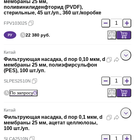
мембраны 25 мм,
поливинилиденфторид (PVDF),
стерильные, 45 шт./уп., 360 шт./коробке
FPV103025
22 380 руб.
РУ
Китай
Фильтрующая насадка, d пор 0,10 мкм, d
мембраны 25 мм, полиэфирсульфон
(PES), 100 шт./уп.
SLPES2510N
По запросу
Китай
Фильтрующая насадка, d пор 0,1 мкм, d
мембраны 25 мм, ацетат целлюлозы,
100 шт./уп.
SLCA2510N