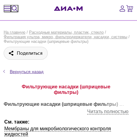
Спецпредложения
На главную
/
Расходные материалы, пластик, стекло
/
Фильтрация ультра, микро, фильтродержатели, насадки, системы
/
Оборудование, приборы
Фильтрующие насадки (шприцевые фильтры)
Поделиться
Расходные материалы, пластик, стекло
Химические реактивы, препараты, наборы
Вернуться назад
Предметный указатель
Фильтрующие насадки (шприцевые
фильтры)
Библиотека
Фильтрующие насадки (шприцевые фильтры)
— это 
Читать полностью
Войти
См. также:
Мембраны для микробиологического контроля
Сравнение
жидкостей