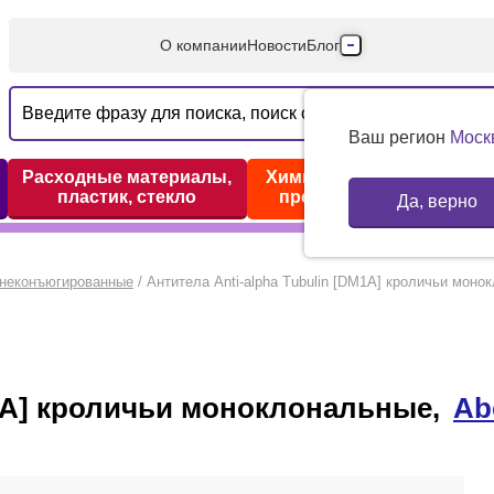
О компании
Новости
Блог
Производители
Партнеры
Ваш регион
Моск
Технический серв
Расходные материалы,
Химические реактивы,
пластик, стекло
препараты, наборы
Да, верно
Доставка и оплата
Контакты
 неконъюгированные
/
Антитела Anti-alpha Tubulin [DM1A] кроличьи мон
M1A] кроличьи моноклональные,
Ab