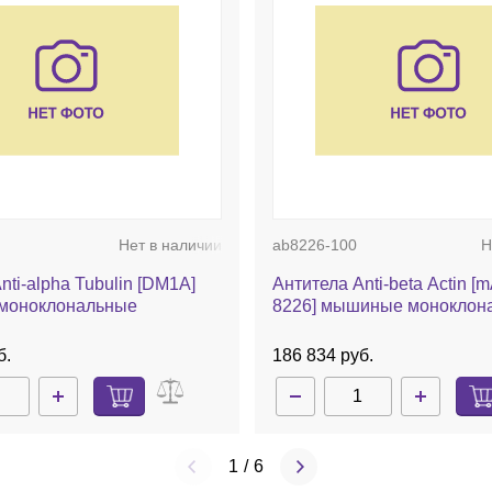
Нет в наличии
ab8226-100
Н
nti-alpha Tubulin [DM1A]
Антитела Anti-beta Actin 
моноклональные
8226] мышиные моноклон
б.
186 834 руб.
1
/
6