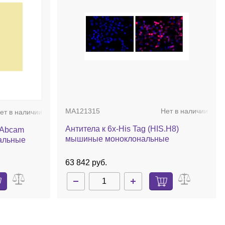
MA121315
Нет в наличии
ет в наличии
Антитела к 6x-His Tag (HIS.H8)
[mAbcam
мышиные моноклональные
альные
63 842 руб.