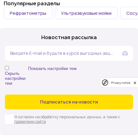
Популярные разделы
Рефрактометры
Ультразвуковые мойки
Сосу
Новостная рассылка
Введите E-mail и будьте в курсе выгодных акций
и событий компании
Показать настройки тем
Скрыть
настройки
тем
Privacy notice
Аналитика в сельском хозяйстве и пищевой
промышленности
Аналитическая химия (в т.ч. спектральные,
Подписаться на новости
хроматографические методы анализа,
электрохимическое и вес
Я согласен на обработку персональных данных, а также с
Белковый и клеточный анализ
правилами сайта
Биотехнология
Геномика (молекулярная генетика, ПЦР, цифровая ПЦР,