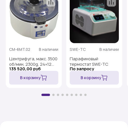
CM-6MT.02
В наличии
SWE-TC
В наличии
Центрифуга, макс. 3500
Парафиновый
об/мин, 2300g, 24×12
термостат SWE-TC
135 520,00 руб
По запросу
мл, ротор 6М.02,
СМ-6МТ
В корзину
В корзину