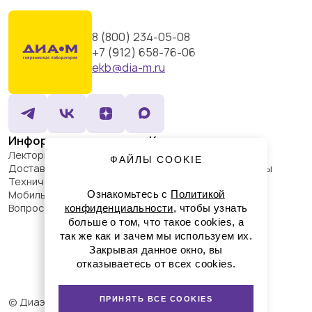
капиллярное секвенирование, NGS)
Микробиология
Химический синтез. Испытательное и посудомоечное
8 (800) 234-05-08
оборудование
+7 (912) 658-76-06
Все новости
ekb@dia-m.ru
Информация
Каталог
Лекторий Диаэм
Спецпредложения
ФАЙЛЫ COOKIE
Доставка и оплата
Оборудование, приборы
Технический сервис
Пластик, стекло,
Мобильное приложение
Ознакомьтесь с
принадлежности
Политикой
Форма успешно
Вопрос-ответ
Химические реактивы,
конфиденциальности
, чтобы узнать
препараты, наборы
больше о том, что такое cookies, а
отправлена
Предметный указатель
так же как и зачем мы используем их.
Библиотека
Закрывая данное окно, вы
Производители
отказываетесь от всех cookies.
Мы свяжемся с вами в течение 15 минут
ПРИНЯТЬ ВСЕ COOKIES
© Диаэм, 1988 — 2026. Все
Публичная оферта