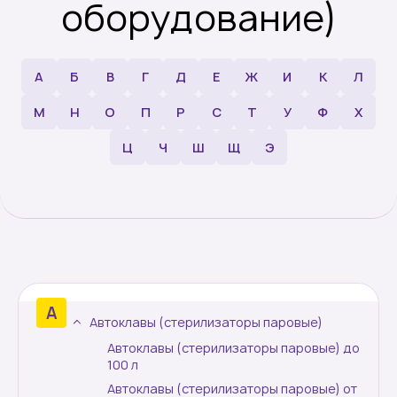
оборудование)
Сравнение
Екатеринбург
А
Б
В
Г
Д
Е
Ж
И
К
Л
М
Н
О
П
Р
С
Т
У
Ф
Х
О компании
Ц
Ч
Ш
Щ
Э
Новости
Блог
Производители
Партнеры
Автоклавы (стерилизаторы паровые)
Автоклавы (стерилизаторы паровые) до
Технический сервис
100 л
Автоклавы (стерилизаторы паровые) от
Доставка и оплата