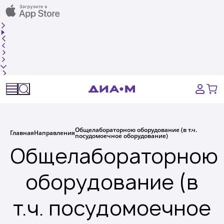
Спецпредложения
Оборудование, приборы
Расходные материалы, пластик, стекло
Химические реактивы, препараты, наборы
Общелабораторною оборудование (в т.ч.
Главная
Направления
посудомоечное оборудование)
Предметный указатель
Общелабораторною
Библиотека
оборудование (в
т.ч. посудомоечное
Войти