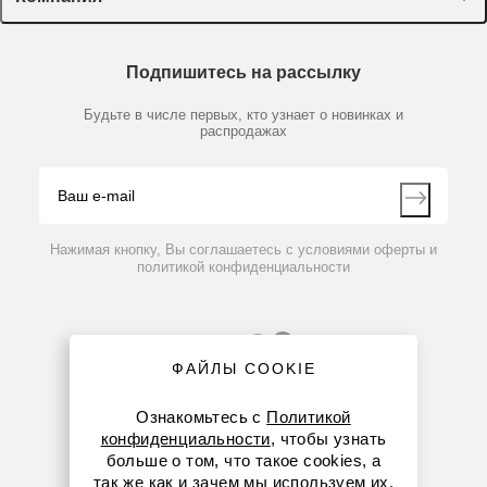
Доставка и оплата
Химические реактивы, препараты, наборы
О компании
Технический сервис
Предметный указатель
Подпишитесь на рассылку
Новости
Мобильное приложение
Библиотека
Партнеры
Будьте в числе первых, кто узнает о новинках и
Производители
распродажах
Блог
Видео
Контакты
Вопрос-ответ
Нажимая кнопку, Вы соглашаетесь с условиями оферты и
политикой конфиденциальности
ФАЙЛЫ COOKIE
Ознакомьтесь с
Политикой
конфиденциальности
, чтобы узнать
больше о том, что такое cookies, а
8 (800) 234-05-08
так же как и зачем мы используем их.