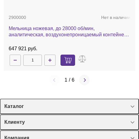
2900000
Нет в наличии
Мельница ножевая, до 28000 об/мин,
аналитическая, воздухонепроницаемый контейнер,
А11 basic
647 921 руб.
1
/
6
Каталог
Спецпредложения
Клиенту
Оборудование, приборы
Лекторий Диаэм
Компания
Пластик, стекло, принадлежности