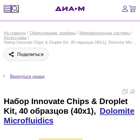
Спецпредложения
На главную
/
Оборудование, приборы
/
Микрофлюидные системы
/
Аксессуары
/
Оборудование, приборы
Набор Innovate Chips & Droplet Kit, 40 образцов (40x1), Dolomite Microfluidics
Поделиться
Расходные материалы, пластик, стекло
Химические реактивы, препараты, наборы
Вернуться назад
Предметный указатель
Набор Innovate Chips & Droplet
Библиотека
Kit, 40 образцов (40x1),
Dolomite
Войти
Microfluidics
Сравнение