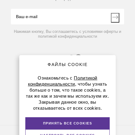
Блог
Видео
Контакты
Вопрос-ответ
Нажимая кнопку, Вы соглашаетесь с условиями оферты и
политикой конфиденциальности
ФАЙЛЫ COOKIE
Ознакомьтесь с
Политикой
конфиденциальности
, чтобы узнать
больше о том, что такое cookies, а
8 (800) 234-05-08
так же как и зачем мы используем их.
Закрывая данное окно, вы
+7 (912) 658-76-06
отказываетесь от всех cookies.
ekb@dia-m.ru
ПРИНЯТЬ ВСЕ COOKIES
Политика конфиденциальности