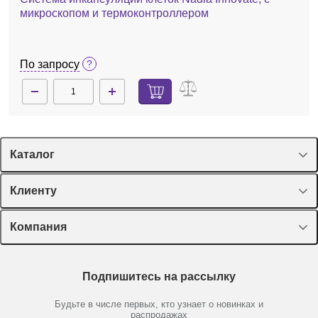
микроскопом и термоконтроллером
По запросу
Каталог
Спецпредложения
Клиенту
Оборудование, приборы
Лекторий Диаэм
Компания
Пластик, стекло, принадлежности
Доставка и оплата
Химические реактивы, препараты, наборы
О компании
Технический сервис
Предметный указатель
Подпишитесь на рассылку
Новости
Мобильное приложение
Библиотека
Партнеры
Будьте в числе первых, кто узнает о новинках и
Производители
распродажах